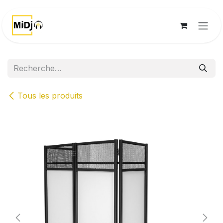
Se rendre au contenu
Tous les produits