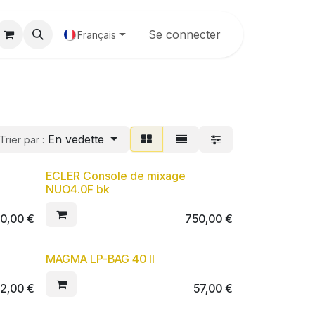
Galerie
Se connecter
Français
En vedette
Trier par :
ECLER Console de mixage
NUO4.0F bk
0,00
€
750,00
€
MAGMA LP-BAG 40 II
22,00
€
57,00
€