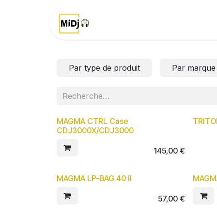
Se rendre au contenu
Accueil
Marques
Par type de produit
Par marque
MAGMA CTRL Case
TRITO
CDJ3000X/CDJ3000
145,00
€
MAGMA LP-BAG 40 II
MAGMA
57,00
€