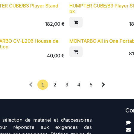
ER CUBE/B3 Player Stand
HUMPTER CUBE/B3 Player S
bk
182,00
€
1
RBO CV-L206 Housse de
MONTARBO All in One Portab
tion
8
40,00
€
1
2
3
4
5
Co
sélection de matériel et d'accessoires
our répondre aux exigences des