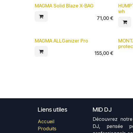
MAGMA Solid Blaze X-BAG
HUMPT
wh
71,00
€
MAGMA ALLGanizer Pro
MONTA
protec
155,00
€
Liens utiles
MID DJ
Découvrez notre 
Accueil
DJ, pensée p
Produits