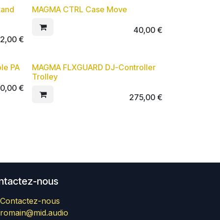
tand
MAGMA CTRL Case Move
40,00
€
82,00
€
le PA
MAGMA FLXGUARD DJ-Controller
Trolley
10,00
€
275,00
€
ntactez-nous
Contactez-nous
romain@mid.audio