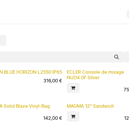
Produits
Evènements
Partenariats
N BLUE HORIZON L2550 IP65
ECLER Console de mixage
NUO4.0F Silver
316,00
€
75
 Solid Blaze Vinyl-Bag
MAGMA 12" Sandwich
142,00
€
1