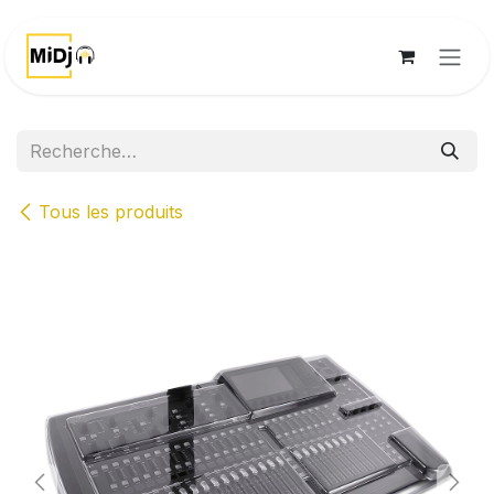
Se rendre au contenu
Tous les produits