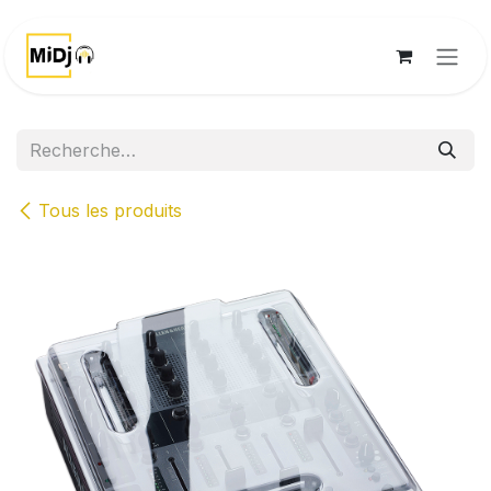
Se rendre au contenu
Tous les produits