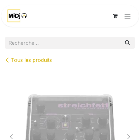
Se rendre au contenu
Tous les produits