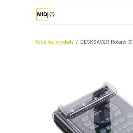
Se rendre au contenu
Accueil
Marques
Tous les produits
DECKSAVER Roland S