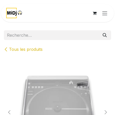
Se rendre au contenu
Tous les produits