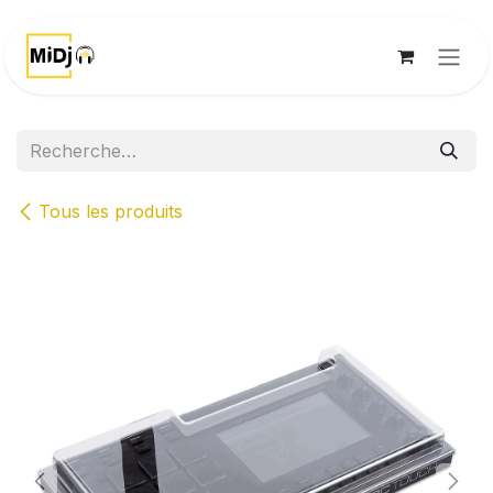
Se rendre au contenu
Tous les produits