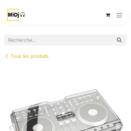
Se rendre au contenu
Tous les produits