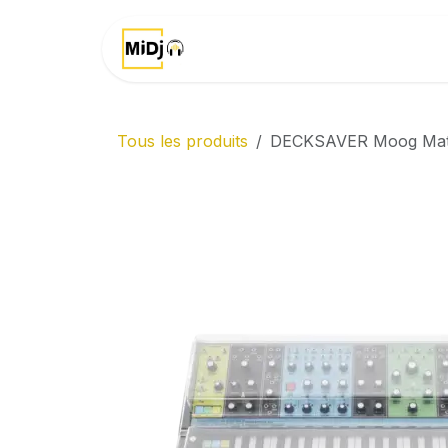
Se rendre au contenu
Accueil
Marques
Tous les produits
DECKSAVER Moog Matr