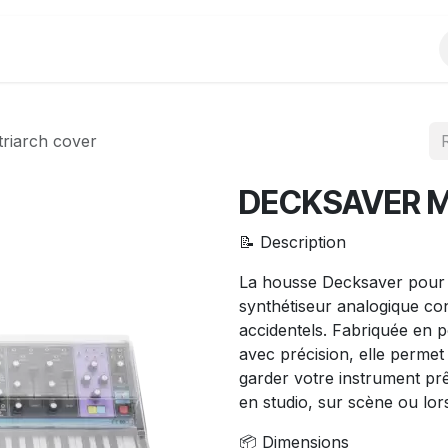
Produits
Evènements
Partenariats
iarch cover
DECKSAVER Mo
📝 Description
La housse Decksaver pour 
synthétiseur analogique cont
accidentels. Fabriquée en p
avec précision, elle permet
garder votre instrument prêt
en studio, sur scène ou lor
📦 Dimensions