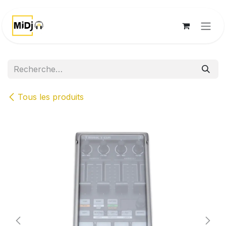
Se rendre au contenu
Tous les produits