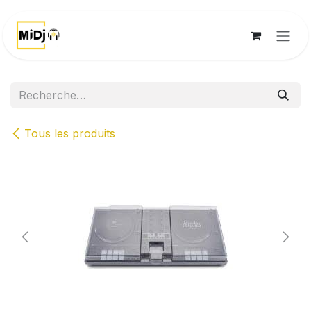
Se rendre au contenu
Tous les produits