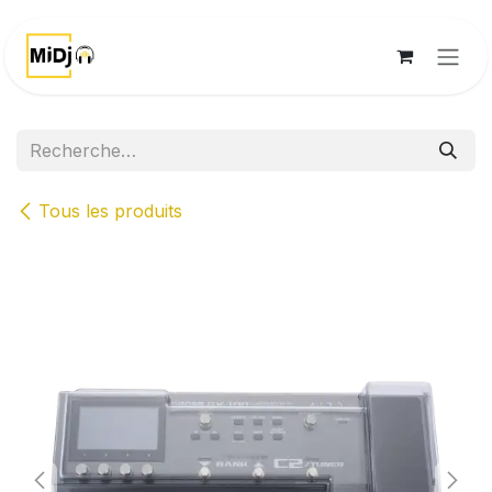
Se rendre au contenu
Tous les produits