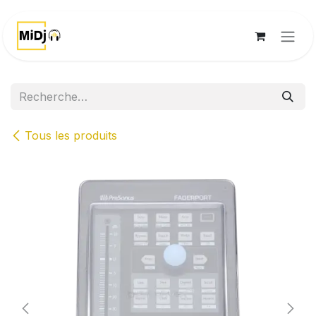
Se rendre au contenu
Tous les produits