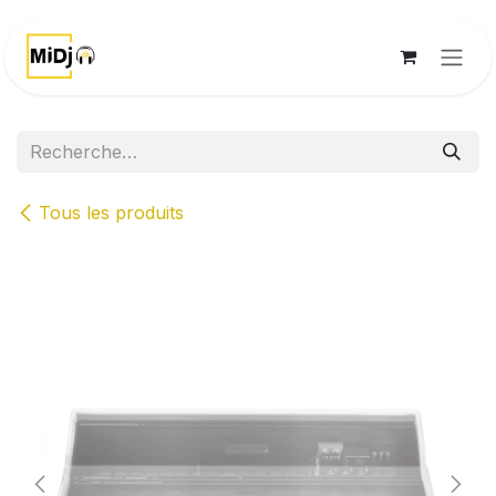
Se rendre au contenu
Tous les produits