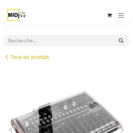
Se rendre au contenu
Tous les produits