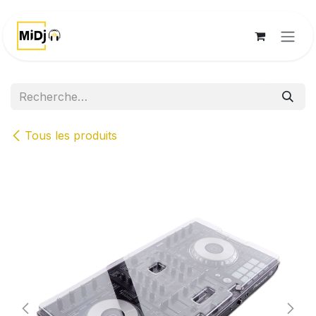
Se rendre au contenu
Tous les produits