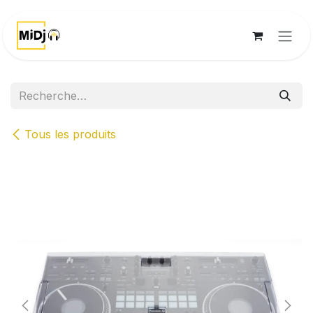
Se rendre au contenu
Tous les produits