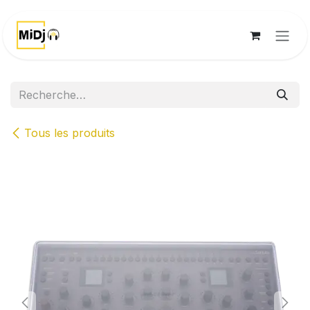
Se rendre au contenu
Tous les produits