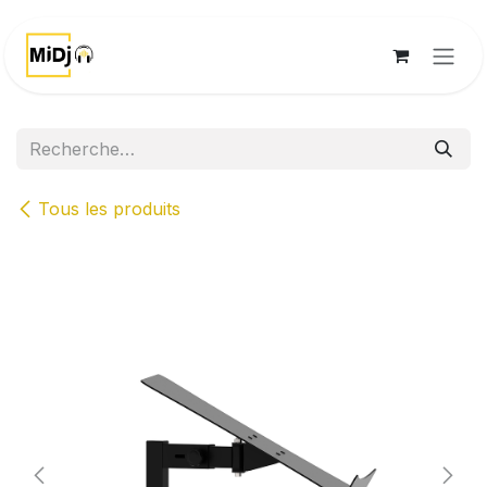
Se rendre au contenu
Tous les produits