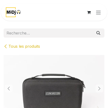
Se rendre au contenu
Tous les produits