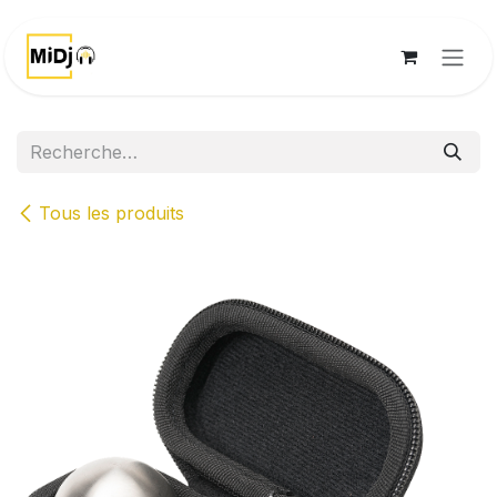
Se rendre au contenu
Tous les produits