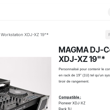
Produits
Evènements
Partenariats
Workstation XDJ-XZ 19"*
MAGMA DJ-Con
XDJ-XZ 19"*
Personnalisé pour contenir le co
en rack de 19'' (1U) tel qu'un sy
tiroir de rangement.
Compatible :
Pioneer XDJ-XZ
Rack 1U