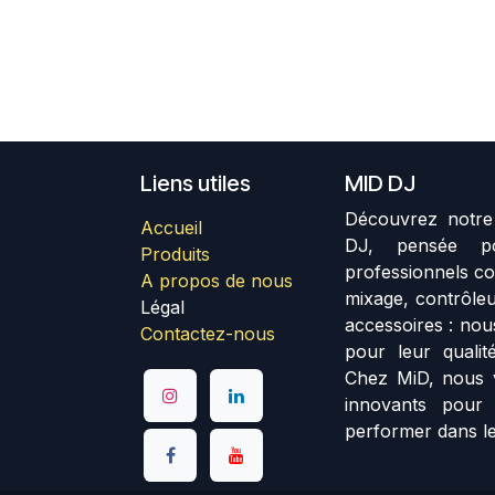
Liens utiles
MID DJ
Découvrez notre 
Accueil
DJ, pensée p
Produits
professionnels co
A propos de nous
mixage, contrôleu
Légal
accessoires : no
Contactez-nous
pour leur qualité
Chez MiD, nous 
innovants pour
performer dans le