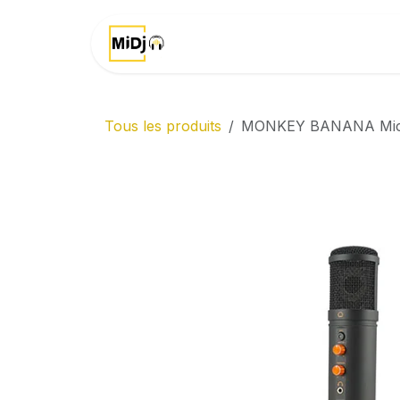
Se rendre au contenu
Accueil
Marques
Tous les produits
MONKEY BANANA Mico