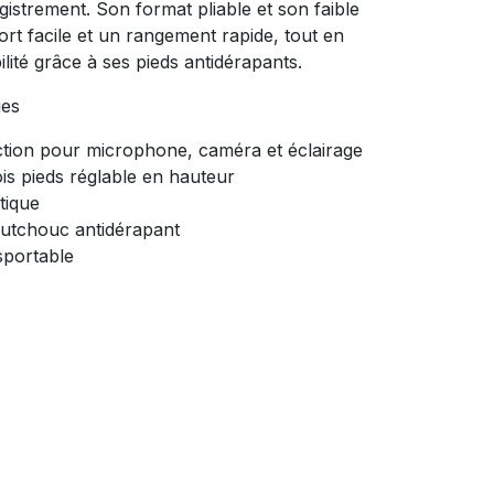
egistrement. Son format pliable et son faible
rt facile et un rangement rapide, tout en
ité grâce à ses pieds antidérapants.
ues
nction pour microphone, caméra et éclairage
ois pieds réglable en hauteur
tique
outchouc antidérapant
nsportable