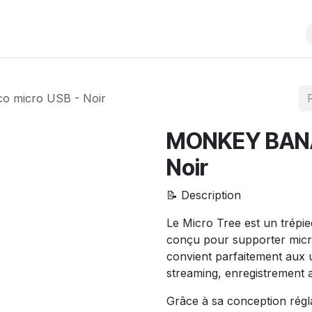
Produits
Evènements
Partenariats
 micro USB - Noir
MONKEY BANA
Noir
📝 Description
Le Micro Tree est un trépie
conçu pour supporter micro
convient parfaitement aux 
streaming, enregistrement a
Grâce à sa conception régla