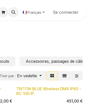
Galerie
Se connecter
Français
bouts
Accessoires, passages de câbles
Acc
En vedette
Trier par :
-
TRITON BLUE Wireless DMX IP65 -
RC 100 IP
12,00
€
451,00
€