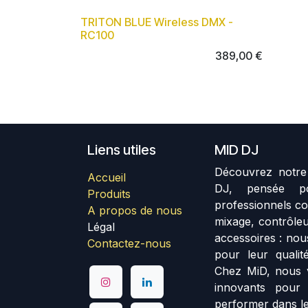
TRITON BLUE Wireless DMX -
RC100
389,00
€
Liens utiles
MID DJ
Découvrez notre 
Accueil
DJ, pensée p
Produits
professionnels co
A propos de nous
mixage, contrôleu
Légal
accessoires : no
Contactez-nous
pour leur qualité
Chez MiD, nous 
innovants pour
performer dans le