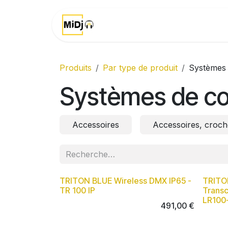
Se rendre au contenu
Accueil
Marques
Produits
Par type de produit
Systèmes 
Systèmes de con
Accessoires
Accessoires, croch
TRITON BLUE Wireless DMX IP65 -
TRITO
TR 100 IP
Transc
LR100
491,00
€